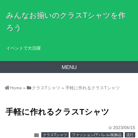
みんなお揃いのクラスTシャツを作
ろう
イベントで大活躍
MENU
Home
»
クラスTシャツ
»
手軽に作れるクラスTシャツ
手軽に作れるクラスTシャツ
2023/06/15
time
folder
クラスTシャツ
ファッション/アパレル/装飾品
流行