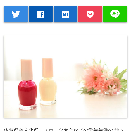
line
twitter
facebook
hatenabookmark
体育祭や文化祭、スポーツ大会などの学生生活の思い