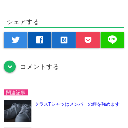
シェアする
line
twitter
facebook
hatenabookmark
コメントする
down
関連記事
クラスTシャツはメンバーの絆を強めます